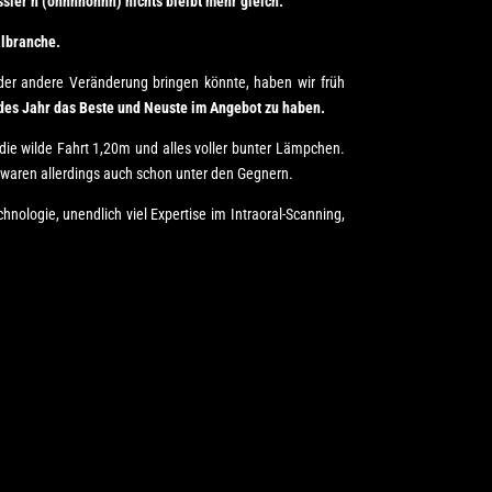
ssier’n (ohhhhohhh) nichts bleibt mehr gleich.“
albranche.
 oder andere Veränderung bringen könnte, haben wir früh
es Jahr das Beste und Neuste im Angebot zu haben.
die wilde Fahrt 1,20m und alles voller bunter Lämpchen.
waren allerdings auch schon unter den Gegnern.
logie, unendlich viel Expertise im Intraoral-Scanning,