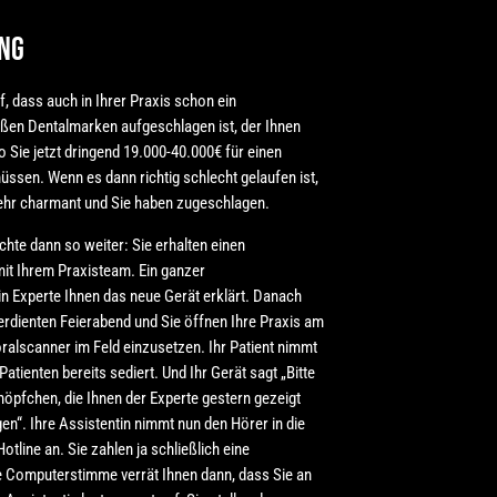
ng
, dass auch in Ihrer Praxis schon ein
oßen Dentalmarken aufgeschlagen ist, der Ihnen
so Sie jetzt dringend 19.000-40.000€ für einen
ssen. Wenn es dann richtig schlecht gelaufen ist,
ehr charmant und Sie haben zugeschlagen.
chte dann so weiter: Sie erhalten einen
t Ihrem Praxisteam. Ein ganzer
n Experte Ihnen das neue Gerät erklärt. Danach
verdienten Feierabend und Sie öffnen Ihre Praxis am
oralscanner im Feld einzusetzen. Ihr Patient nimmt
Patienten bereits sediert. Und Ihr Gerät sagt „Bitte
Knöpfchen, die Ihnen der Experte gestern gezeigt
gen“. Ihre Assistentin nimmt nun den Hörer in die
tline an. Sie zahlen ja schließlich eine
e Computerstimme verrät Ihnen dann, dass Sie an