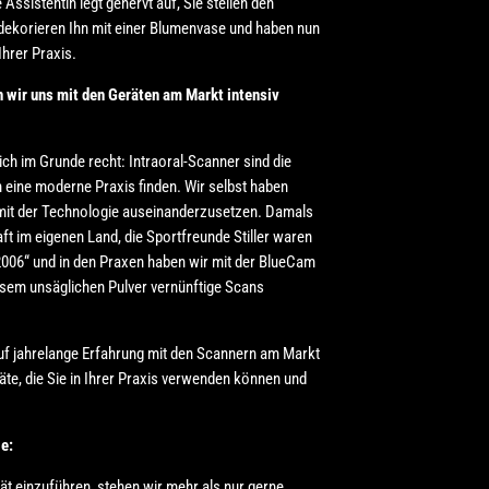
Assistentin legt genervt auf, Sie stellen den
dekorieren Ihn mit einer Blumenvase und haben nun
hrer Praxis.
 wir uns mit den Geräten am Markt intensiv
ch im Grunde recht: Intraoral-Scanner sind die
n eine moderne Praxis finden. Wir selbst haben
mit der Technologie auseinanderzusetzen. Damals
ft im eigenen Land, die Sportfreunde Stiller waren
, 2006“ und in den Praxen haben wir mit der BlueCam
esem unsäglichen Pulver vernünftige Scans
uf jahrelange Erfahrung mit den Scannern am Markt
äte, die Sie in Ihrer Praxis verwenden können und
e:
ät einzuführen, stehen wir mehr als nur gerne