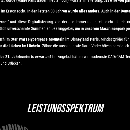
tzt wurde (wahre Fans trauern heute noch), wusste im Titelsong:
„Es wird viel pa
r im Ersten recht.
In den letzten 30 Jahren wurde alles anders. Auch in der Dent
rnet“ und diese Digitalisierung
, von der alle immer reden, vielleicht die ein
lich unverschämte Summen an Leasinggeber,
um in unserem Maschinenpark jed
esuch im Star Wars Hyperspace Mountain im Disneyland Paris.
Mindestgröße für 
en die Lücken im Lächeln.
Zähne die aussahen wie Darth Vader höchstpersönlich 
des 21. Jahrhunderts erwarten?
Im Angebot hätten wir modernste CAD/CAM Techno
 und Brücken.
Leistungsspektrum